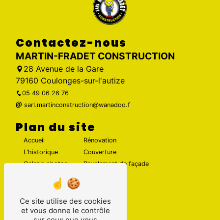
Contactez-nous
MARTIN-FRADET CONSTRUCTION
28 Avenue de la Gare
79160 Coulonges-sur-l'autize
05 49 06 26 76
sarl.martinconstruction@wanadoo.f
Plan du site
Accueil
Rénovation
L'historique
Couverture
Galerie photos
Ravalement de façade
Contact
Maçonnerie
Ce site utilise des cookies
Nos prestations
et vous donne le contrôle
sur ceux que vous