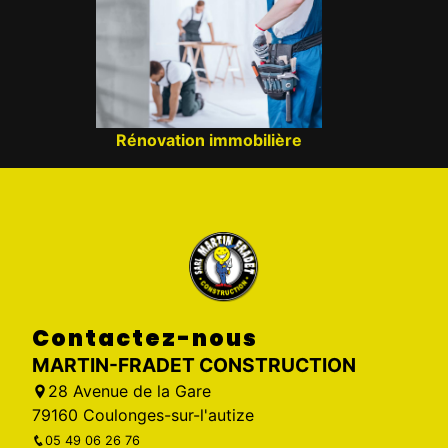
Rénovation immobilière
Contactez-nous
MARTIN-FRADET CONSTRUCTION
28 Avenue de la Gare
79160 Coulonges-sur-l'autize
05 49 06 26 76