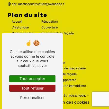
sarl.martinconstruction@wanadoo.f
Plan du site
Accueil
Rénovation
L'historique
Couverture
Galerie photos
Ravalement de façade
Contact
Maçonnerie
Ce site utilise des cookies
Nos prestations
et vous donne le contrôle
sur ceux que vous
Maçonnerie
Couvreur
souhaitez activer
Rénovation maison
Travaux de maçonnerie
Ravalement de façade
Enduit de façade
Tout accepter
Couverture
Pierre apparente
Maçon
Rénovation immobilière
Tout refuser
©
Vistalid
- 2026 - Tous droits réservés -
Personnaliser
Mentions légales
-
Gestion des cookies