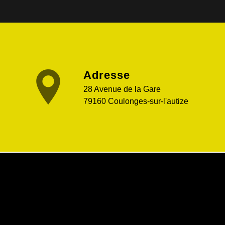
Adresse
28 Avenue de la Gare
79160 Coulonges-sur-l'autize