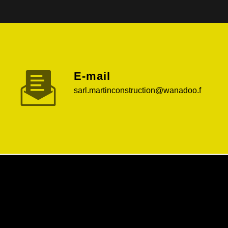
E-mail
sarl.martinconstruction@wanadoo.f