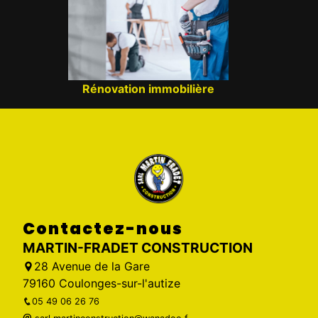
Rénovation immobilière
Contactez-nous
MARTIN-FRADET CONSTRUCTION
28 Avenue de la Gare
79160 Coulonges-sur-l'autize
05 49 06 26 76