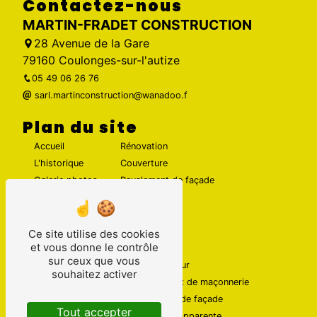
Contactez-nous
MARTIN-FRADET CONSTRUCTION
28 Avenue de la Gare
79160 Coulonges-sur-l'autize
05 49 06 26 76
sarl.martinconstruction@wanadoo.f
Plan du site
Accueil
Rénovation
L'historique
Couverture
Galerie photos
Ravalement de façade
Contact
Maçonnerie
Ce site utilise des cookies
Nos prestations
et vous donne le contrôle
sur ceux que vous
Maçonnerie
Couvreur
souhaitez activer
Rénovation maison
Travaux de maçonnerie
Ravalement de façade
Enduit de façade
Tout accepter
Couverture
Pierre apparente