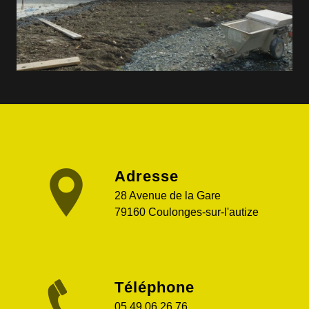
Adresse
28 Avenue de la Gare
79160 Coulonges-sur-l'autize
Téléphone
05 49 06 26 76