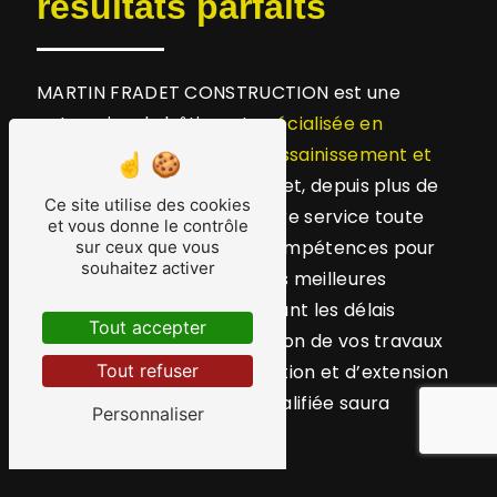
résultats parfaits
MARTIN FRADET CONSTRUCTION est une
entreprise de bâtiment
spécialisée en
construction, rénovation, assainissement et
extension de maison.
En effet, depuis plus de
Ce site utilise des cookies
25 ans, nous mettons à votre service toute
et vous donne le contrôle
notre expérience et nos compétences pour
sur ceux que vous
souhaitez activer
réaliser vos projets dans les meilleures
conditions tout en respectant les délais
Tout accepter
convenus. Outre la réalisation de vos travaux
de construction, de rénovation et d’extension
Tout refuser
de maison, notre équipe qualifiée saura
Personnaliser
également en mesure de :
Effectuer les
travaux